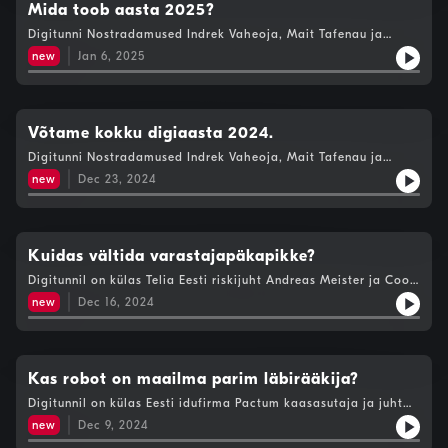
Mida toob aasta 2025?
Digitunni Nostradamused Indrek Vaheoja, Mait Tafenau ja
Andrus Raudsalu jätkavad ennustuste lainel. Käesolevas saates
new
Jan 6, 2025
vaatame tulevikku ja soovime kõigile head USB-C aastat!
Võtame kokku digiaasta 2024.
Digitunni Nostradamused Indrek Vaheoja, Mait Tafenau ja
Andrus Raudsalu vaatavad kui täppi läksid nende ennustused
new
Dec 23, 2024
2024 aastaks ja annavad virtuaalseid auhindu saavutuste eest.
Kuidas vältida varastajapäkapikke?
Digitunnil on külas Telia Eesti riskijuht Andreas Meister ja Coop
Panga IT-juht Martin Kuustik, kellega räägime küberohtudest
new
Dec 16, 2024
mis varitsevad pühedeaegseid ostlejaid. Kas maailm seisatus
koos Facebookiga? Räägime OpenAI jõulukalendrist ja
muudest uudistest AI valdkonnas. Massiivne uuring USAs näitas,
et tehisaru parandab oluliselt algfaasis rinnavähi
diagnoosimist. Stuudios on Andrus Raudsalu, Indrek Vaheoja ja
Kas robot on maailma parim läbirääkija?
Mait Tafenau.
Digitunnil on külas Eesti idufirma Pactum kaasasutaja ja juht
Kaspar Korjus, kes annab aru Pactumi tegemistest maailma
new
Dec 9, 2024
suurfirmade teenindamisel. FBI soovitab - kasutage Signalit või